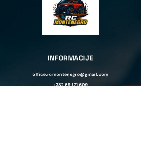
INFORMACIJE
office.rcmontenegro@gmail.com
+382 69 171 609
Miladina Popovića 175, Podgorica
Pon-Ned 08:00h - 21:00h
NAVIGACIJA
Naslovna