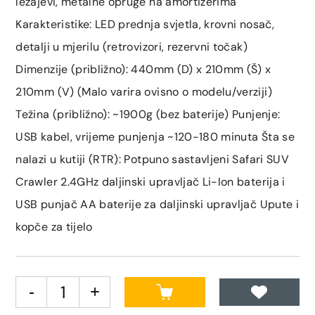
ležajevi, metalne opruge na amortizerima
Karakteristike: LED prednja svjetla, krovni nosač,
detalji u mjerilu (retrovizori, rezervni točak)
Dimenzije (približno): 440mm (D) x 210mm (Š) x
210mm (V) (Malo varira ovisno o modelu/verziji)
Težina (približno): ~1900g (bez baterije) Punjenje:
USB kabel, vrijeme punjenja ~120-180 minuta Šta se
nalazi u kutiji (RTR): Potpuno sastavljeni Safari SUV
Crawler 2.4GHz daljinski upravljač Li-Ion baterija i
USB punjač AA baterije za daljinski upravljač Upute i
kopče za tijelo