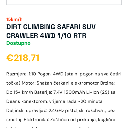
15km/h
DIRT CLIMBING SAFARI SUV
CRAWLER 4WD 1/10 RTR
Dostupno
€218,71
Razmjera: 1:10 Pogon: 4WD (stalni pogon na sva četiri
točka) Motor: Snažan četkani elektromotor Brzina:
Do 15+ km/h Baterija: 7.4V 1500mAh Li-Ion (2S) sa
Deans konektorom, vrijeme rada ~20 minuta
Daljinski upravljač: 2.4GHz pištoljski rukohvat, bez
smetnji Elektronika: Zaštićen od prskanja, kuglični