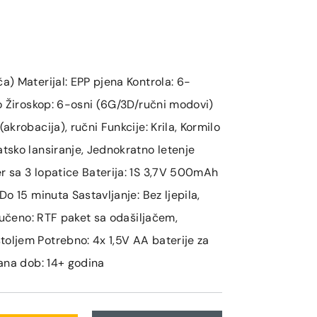
a) Materijal: EPP pjena Kontrola: 6-
io Žiroskop: 6-osni (6G/3D/ručni modovi)
akrobacija), ručni Funkcije: Krila, Kormilo
atsko lansiranje, Jednokratno letenje
r sa 3 lopatice Baterija: 1S 3,7V 500mAh
Do 15 minuta Sastavljanje: Bez ljepila,
ključeno: RTF paket sa odašiljačem,
oljem Potrebno: 4x 1,5V AA baterije za
jana dob: 14+ godina