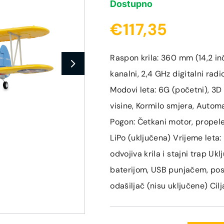
Dostupno
€117,35
Raspon krila: 360 mm (14,2 inč
kanalni, 2,4 GHz digitalni rad
Modovi leta: 6G (početni), 3D (
visine, Kormilo smjera, Autom
Pogon: Četkani motor, propele
LiPo (uključena) Vrijeme leta: 
odvojiva krila i stajni trap U
baterijom, USB punjačem, post
odašiljač (nisu uključene) Cil