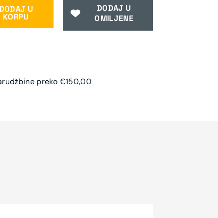
DODAJ U
DODAJ U
KORPU
OMILJENE
arudžbine preko €150,00